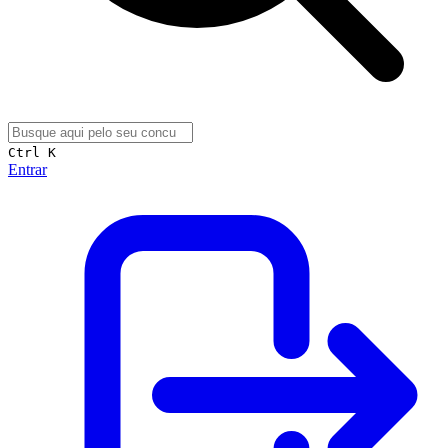
Ctrl K
Entrar