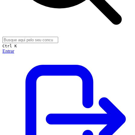
Ctrl K
Entrar