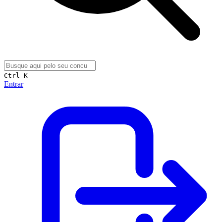
Ctrl K
Entrar