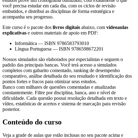
estudos provê um cronograma otimizado, com exatamente o que
você precisa estudar em cada dia, com os ciclos de revisão
embutidos, e distribui as disciplinas de forma estratégica e
acompanha seu progresso.
Este curso é o pacote dos
livros digitais
abaixo, com
videoaulas
explicativas
e outros materiais de apoio em PDF:
Informática
—
ISBN 9786583793010
Língua Portuguesa
—
ISBN 9786598672201
Nossos simulados são elaborados por especialistas e seguem o
padrão das principais bancas. Você terá acesso a simulados
completos com gabarito comentado, ranking de desempenho
comparativo, análise detalhada do seu resultado e identificação dos
pontos fortes e fracos para otimizar seus estudos.
Banco com milhares de questões comentadas e atualizadas
constantemente. Filtre por disciplina, banca, ano e nível de
dificuldade. Cada questão possui resolução detalhada em texto e
vídeo, estatísticas de acertos e sistema de marcação para revisão
posterior.
Conteúdo do curso
Veja a grade de aulas que estão inclusas no seu pacote acima e