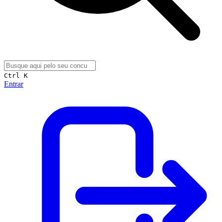
Ctrl K
Entrar