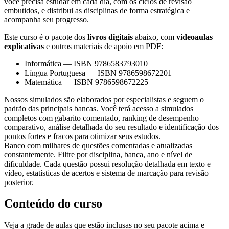
você precisa estudar em cada dia, com os ciclos de revisão
embutidos, e distribui as disciplinas de forma estratégica e
acompanha seu progresso.
Este curso é o pacote dos
livros digitais
abaixo, com
videoaulas
explicativas
e outros materiais de apoio em PDF:
Informática
—
ISBN 9786583793010
Língua Portuguesa
—
ISBN 9786598672201
Matemática
—
ISBN 9786598672225
Nossos simulados são elaborados por especialistas e seguem o
padrão das principais bancas. Você terá acesso a simulados
completos com gabarito comentado, ranking de desempenho
comparativo, análise detalhada do seu resultado e identificação dos
pontos fortes e fracos para otimizar seus estudos.
Banco com milhares de questões comentadas e atualizadas
constantemente. Filtre por disciplina, banca, ano e nível de
dificuldade. Cada questão possui resolução detalhada em texto e
vídeo, estatísticas de acertos e sistema de marcação para revisão
posterior.
Conteúdo do curso
Veja a grade de aulas que estão inclusas no seu pacote acima e