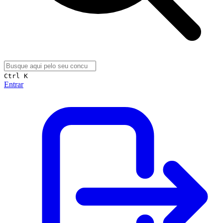
Ctrl K
Entrar