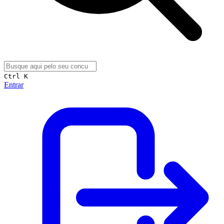
Ctrl K
Entrar