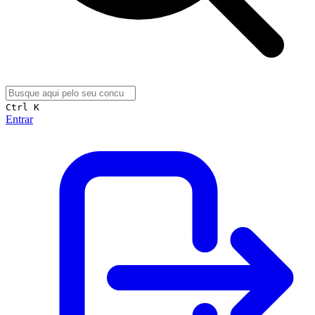
Ctrl K
Entrar