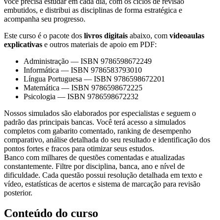
você precisa estudar em cada dia, com os ciclos de revisão
embutidos, e distribui as disciplinas de forma estratégica e
acompanha seu progresso.
Este curso é o pacote dos
livros digitais
abaixo, com
videoaulas
explicativas
e outros materiais de apoio em PDF:
Administração
—
ISBN 9786598672249
Informática
—
ISBN 9786583793010
Língua Portuguesa
—
ISBN 9786598672201
Matemática
—
ISBN 9786598672225
Psicologia
—
ISBN 9786598672232
Nossos simulados são elaborados por especialistas e seguem o
padrão das principais bancas. Você terá acesso a simulados
completos com gabarito comentado, ranking de desempenho
comparativo, análise detalhada do seu resultado e identificação dos
pontos fortes e fracos para otimizar seus estudos.
Banco com milhares de questões comentadas e atualizadas
constantemente. Filtre por disciplina, banca, ano e nível de
dificuldade. Cada questão possui resolução detalhada em texto e
vídeo, estatísticas de acertos e sistema de marcação para revisão
posterior.
Conteúdo do curso