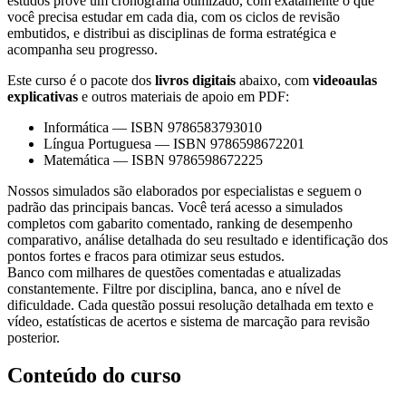
estudos provê um cronograma otimizado, com exatamente o que
você precisa estudar em cada dia, com os ciclos de revisão
embutidos, e distribui as disciplinas de forma estratégica e
acompanha seu progresso.
Este curso é o pacote dos
livros digitais
abaixo, com
videoaulas
explicativas
e outros materiais de apoio em PDF:
Informática
—
ISBN 9786583793010
Língua Portuguesa
—
ISBN 9786598672201
Matemática
—
ISBN 9786598672225
Nossos simulados são elaborados por especialistas e seguem o
padrão das principais bancas. Você terá acesso a simulados
completos com gabarito comentado, ranking de desempenho
comparativo, análise detalhada do seu resultado e identificação dos
pontos fortes e fracos para otimizar seus estudos.
Banco com milhares de questões comentadas e atualizadas
constantemente. Filtre por disciplina, banca, ano e nível de
dificuldade. Cada questão possui resolução detalhada em texto e
vídeo, estatísticas de acertos e sistema de marcação para revisão
posterior.
Conteúdo do curso