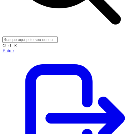
Ctrl K
Entrar