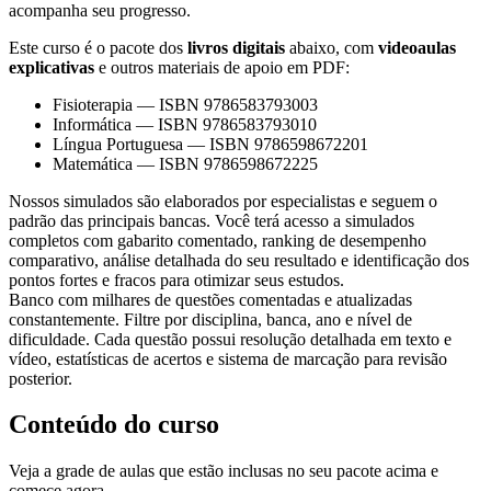
acompanha seu progresso.
Este curso é o pacote dos
livros digitais
abaixo, com
videoaulas
explicativas
e outros materiais de apoio em PDF:
Fisioterapia
—
ISBN 9786583793003
Informática
—
ISBN 9786583793010
Língua Portuguesa
—
ISBN 9786598672201
Matemática
—
ISBN 9786598672225
Nossos simulados são elaborados por especialistas e seguem o
padrão das principais bancas. Você terá acesso a simulados
completos com gabarito comentado, ranking de desempenho
comparativo, análise detalhada do seu resultado e identificação dos
pontos fortes e fracos para otimizar seus estudos.
Banco com milhares de questões comentadas e atualizadas
constantemente. Filtre por disciplina, banca, ano e nível de
dificuldade. Cada questão possui resolução detalhada em texto e
vídeo, estatísticas de acertos e sistema de marcação para revisão
posterior.
Conteúdo do curso
Veja a grade de aulas que estão inclusas no seu pacote acima e
comece agora.