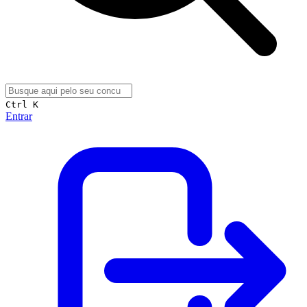
Ctrl K
Entrar