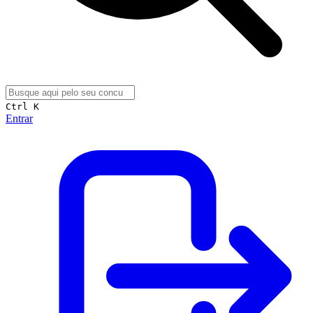
Ctrl K
Entrar