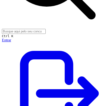
Ctrl K
Entrar