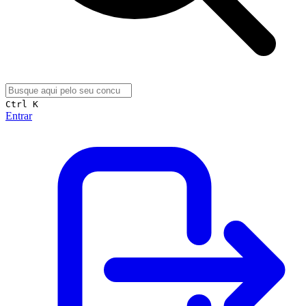
Ctrl K
Entrar