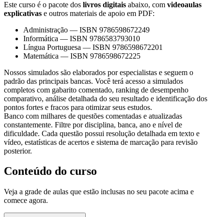
Este curso é o pacote dos
livros digitais
abaixo, com
videoaulas
explicativas
e outros materiais de apoio em PDF:
Administração
—
ISBN 9786598672249
Informática
—
ISBN 9786583793010
Língua Portuguesa
—
ISBN 9786598672201
Matemática
—
ISBN 9786598672225
Nossos simulados são elaborados por especialistas e seguem o
padrão das principais bancas. Você terá acesso a simulados
completos com gabarito comentado, ranking de desempenho
comparativo, análise detalhada do seu resultado e identificação dos
pontos fortes e fracos para otimizar seus estudos.
Banco com milhares de questões comentadas e atualizadas
constantemente. Filtre por disciplina, banca, ano e nível de
dificuldade. Cada questão possui resolução detalhada em texto e
vídeo, estatísticas de acertos e sistema de marcação para revisão
posterior.
Conteúdo do curso
Veja a grade de aulas que estão inclusas no seu pacote acima e
comece agora.