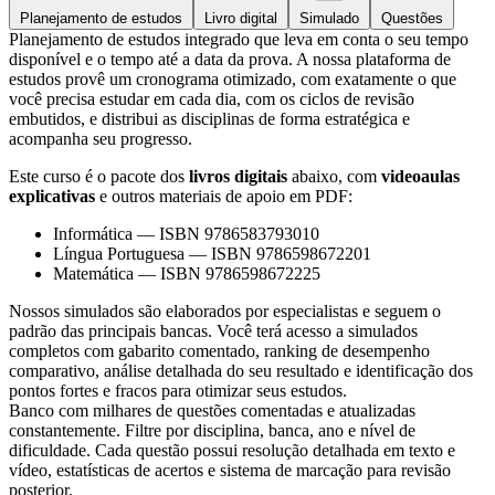
Planejamento de estudos
Livro digital
Simulado
Questões
Planejamento de estudos integrado que leva em conta o seu tempo
disponível e o tempo até a data da prova. A nossa plataforma de
estudos provê um cronograma otimizado, com exatamente o que
você precisa estudar em cada dia, com os ciclos de revisão
embutidos, e distribui as disciplinas de forma estratégica e
acompanha seu progresso.
Este curso é o pacote dos
livros digitais
abaixo, com
videoaulas
explicativas
e outros materiais de apoio em PDF:
Informática
—
ISBN 9786583793010
Língua Portuguesa
—
ISBN 9786598672201
Matemática
—
ISBN 9786598672225
Nossos simulados são elaborados por especialistas e seguem o
padrão das principais bancas. Você terá acesso a simulados
completos com gabarito comentado, ranking de desempenho
comparativo, análise detalhada do seu resultado e identificação dos
pontos fortes e fracos para otimizar seus estudos.
Banco com milhares de questões comentadas e atualizadas
constantemente. Filtre por disciplina, banca, ano e nível de
dificuldade. Cada questão possui resolução detalhada em texto e
vídeo, estatísticas de acertos e sistema de marcação para revisão
posterior.