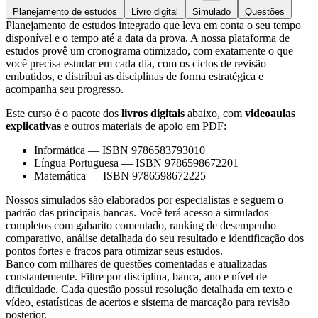
Planejamento de estudos
Livro digital
Simulado
Questões
Planejamento de estudos integrado que leva em conta o seu tempo
disponível e o tempo até a data da prova. A nossa plataforma de
estudos provê um cronograma otimizado, com exatamente o que
você precisa estudar em cada dia, com os ciclos de revisão
embutidos, e distribui as disciplinas de forma estratégica e
acompanha seu progresso.
Este curso é o pacote dos
livros digitais
abaixo, com
videoaulas
explicativas
e outros materiais de apoio em PDF:
Informática
—
ISBN 9786583793010
Língua Portuguesa
—
ISBN 9786598672201
Matemática
—
ISBN 9786598672225
Nossos simulados são elaborados por especialistas e seguem o
padrão das principais bancas. Você terá acesso a simulados
completos com gabarito comentado, ranking de desempenho
comparativo, análise detalhada do seu resultado e identificação dos
pontos fortes e fracos para otimizar seus estudos.
Banco com milhares de questões comentadas e atualizadas
constantemente. Filtre por disciplina, banca, ano e nível de
dificuldade. Cada questão possui resolução detalhada em texto e
vídeo, estatísticas de acertos e sistema de marcação para revisão
posterior.