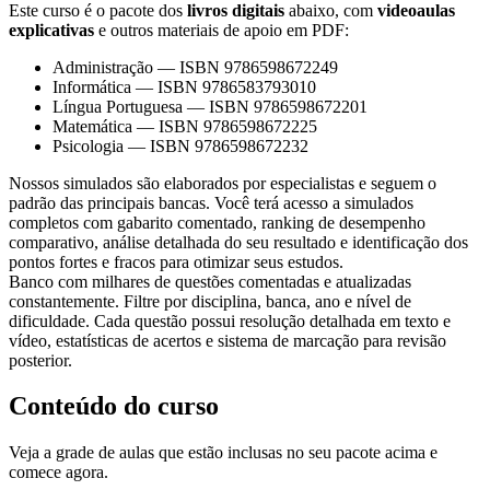
Este curso é o pacote dos
livros digitais
abaixo, com
videoaulas
explicativas
e outros materiais de apoio em PDF:
Administração
—
ISBN 9786598672249
Informática
—
ISBN 9786583793010
Língua Portuguesa
—
ISBN 9786598672201
Matemática
—
ISBN 9786598672225
Psicologia
—
ISBN 9786598672232
Nossos simulados são elaborados por especialistas e seguem o
padrão das principais bancas. Você terá acesso a simulados
completos com gabarito comentado, ranking de desempenho
comparativo, análise detalhada do seu resultado e identificação dos
pontos fortes e fracos para otimizar seus estudos.
Banco com milhares de questões comentadas e atualizadas
constantemente. Filtre por disciplina, banca, ano e nível de
dificuldade. Cada questão possui resolução detalhada em texto e
vídeo, estatísticas de acertos e sistema de marcação para revisão
posterior.
Conteúdo do curso
Veja a grade de aulas que estão inclusas no seu pacote acima e
comece agora.