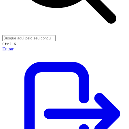
Ctrl K
Entrar