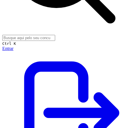
Ctrl K
Entrar