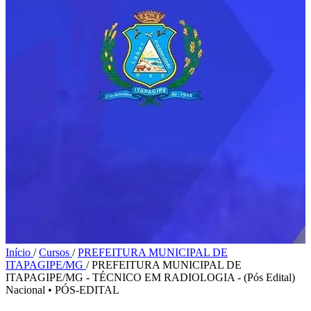
Início
/
Cursos
/
PREFEITURA MUNICIPAL DE
ITAPAGIPE/MG
/
PREFEITURA MUNICIPAL DE
ITAPAGIPE/MG - TÉCNICO EM RADIOLOGIA - (Pós Edital)
Nacional
•
PÓS-EDITAL