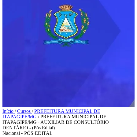
Início
/
Cursos
/
PREFEITURA MUNICIPAL DE
ITAPAGIPE/MG
/
PREFEITURA MUNICIPAL DE
ITAPAGIPE/MG - AUXILIAR DE CONSULTÓRIO
DENTÁRIO - (Pós Edital)
Nacional
•
PÓS-EDITAL