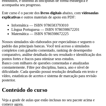
embutidos, e distribui as disciplinas de forma estratégica e
acompanha seu progresso.
Este curso é o pacote dos
livros digitais
abaixo, com
videoaulas
explicativas
e outros materiais de apoio em PDF:
Informática
—
ISBN 9786583793010
Língua Portuguesa
—
ISBN 9786598672201
Matemática
—
ISBN 9786598672225
Nossos simulados são elaborados por especialistas e seguem o
padrão das principais bancas. Você terá acesso a simulados
completos com gabarito comentado, ranking de desempenho
comparativo, análise detalhada do seu resultado e identificação dos
pontos fortes e fracos para otimizar seus estudos.
Banco com milhares de questões comentadas e atualizadas
constantemente. Filtre por disciplina, banca, ano e nível de
dificuldade. Cada questão possui resolução detalhada em texto e
vídeo, estatísticas de acertos e sistema de marcação para revisão
posterior.
Conteúdo do curso
Veja a grade de aulas que estão inclusas no seu pacote acima e
comece agora.