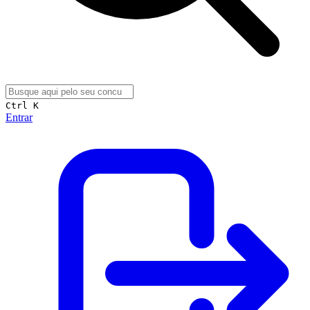
Ctrl K
Entrar