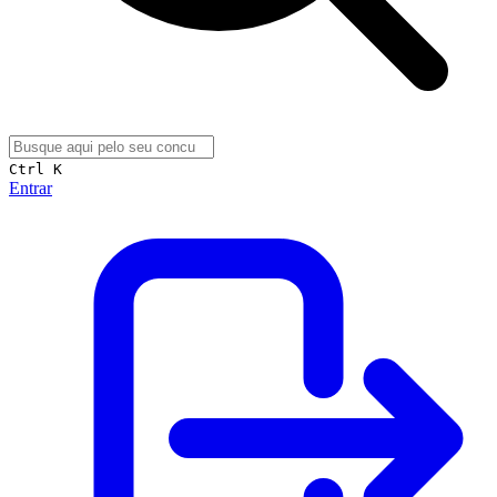
Ctrl K
Entrar