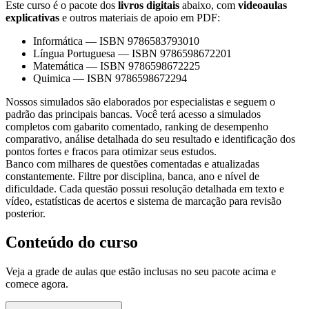
Este curso é o pacote dos
livros digitais
abaixo, com
videoaulas
explicativas
e outros materiais de apoio em PDF:
Informática
—
ISBN 9786583793010
Língua Portuguesa
—
ISBN 9786598672201
Matemática
—
ISBN 9786598672225
Quimica
—
ISBN 9786598672294
Nossos simulados são elaborados por especialistas e seguem o
padrão das principais bancas. Você terá acesso a simulados
completos com gabarito comentado, ranking de desempenho
comparativo, análise detalhada do seu resultado e identificação dos
pontos fortes e fracos para otimizar seus estudos.
Banco com milhares de questões comentadas e atualizadas
constantemente. Filtre por disciplina, banca, ano e nível de
dificuldade. Cada questão possui resolução detalhada em texto e
vídeo, estatísticas de acertos e sistema de marcação para revisão
posterior.
Conteúdo do curso
Veja a grade de aulas que estão inclusas no seu pacote acima e
comece agora.