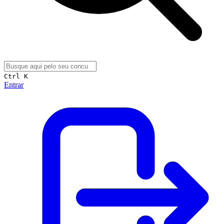
Ctrl K
Entrar