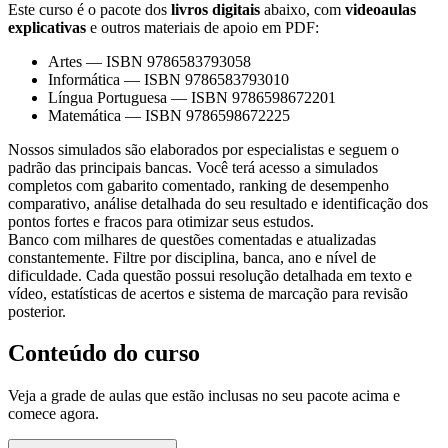
Este curso é o pacote dos
livros digitais
abaixo, com
videoaulas
explicativas
e outros materiais de apoio em PDF:
Artes
—
ISBN 9786583793058
Informática
—
ISBN 9786583793010
Língua Portuguesa
—
ISBN 9786598672201
Matemática
—
ISBN 9786598672225
Nossos simulados são elaborados por especialistas e seguem o
padrão das principais bancas. Você terá acesso a simulados
completos com gabarito comentado, ranking de desempenho
comparativo, análise detalhada do seu resultado e identificação dos
pontos fortes e fracos para otimizar seus estudos.
Banco com milhares de questões comentadas e atualizadas
constantemente. Filtre por disciplina, banca, ano e nível de
dificuldade. Cada questão possui resolução detalhada em texto e
vídeo, estatísticas de acertos e sistema de marcação para revisão
posterior.
Conteúdo do curso
Veja a grade de aulas que estão inclusas no seu pacote acima e
comece agora.