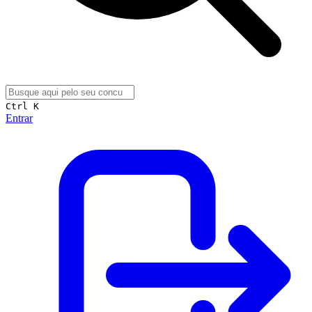
Ctrl K
Entrar