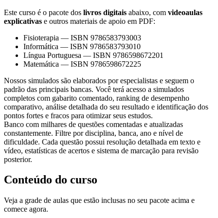
Este curso é o pacote dos
livros digitais
abaixo, com
videoaulas
explicativas
e outros materiais de apoio em PDF:
Fisioterapia
—
ISBN 9786583793003
Informática
—
ISBN 9786583793010
Língua Portuguesa
—
ISBN 9786598672201
Matemática
—
ISBN 9786598672225
Nossos simulados são elaborados por especialistas e seguem o
padrão das principais bancas. Você terá acesso a simulados
completos com gabarito comentado, ranking de desempenho
comparativo, análise detalhada do seu resultado e identificação dos
pontos fortes e fracos para otimizar seus estudos.
Banco com milhares de questões comentadas e atualizadas
constantemente. Filtre por disciplina, banca, ano e nível de
dificuldade. Cada questão possui resolução detalhada em texto e
vídeo, estatísticas de acertos e sistema de marcação para revisão
posterior.
Conteúdo do curso
Veja a grade de aulas que estão inclusas no seu pacote acima e
comece agora.