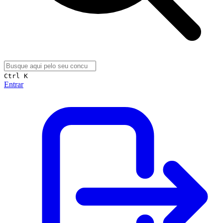
Ctrl K
Entrar