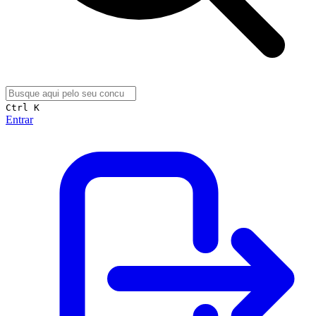
Ctrl K
Entrar