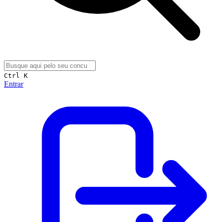
Ctrl K
Entrar