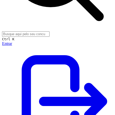
Ctrl K
Entrar