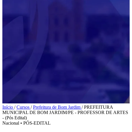
Início
/
Cursos
/
Prefeitura de Bom Jardim
/
PREFEITURA
MUNICIPAL DE BOM JARDIM/PE - PROFESSOR DE ARTES
- (Pós Edital)
Nacional
•
PÓS-EDITAL