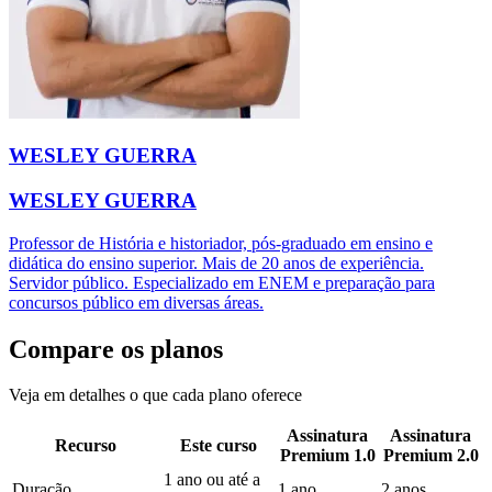
WESLEY GUERRA
WESLEY GUERRA
Professor de História e historiador, pós-graduado em ensino e
didática do ensino superior. Mais de 20 anos de experiência.
Servidor público. Especializado em ENEM e preparação para
concursos público em diversas áreas.
Compare os planos
Veja em detalhes o que cada plano oferece
Assinatura
Assinatura
Recurso
Este curso
Premium 1.0
Premium 2.0
1 ano ou até a
Duração
1 ano
2 anos