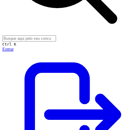
Ctrl K
Entrar