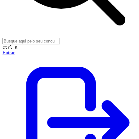
Ctrl K
Entrar