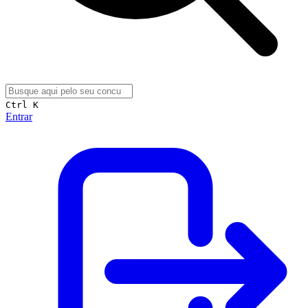
Ctrl K
Entrar