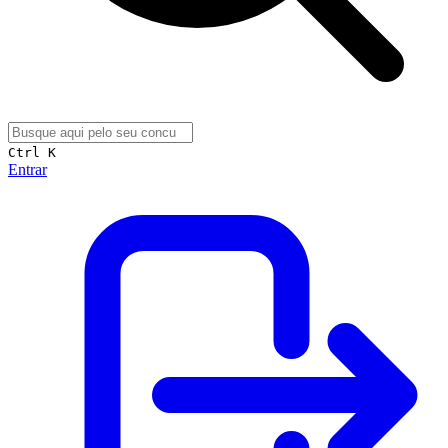
Ctrl K
Entrar