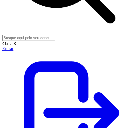
Ctrl K
Entrar