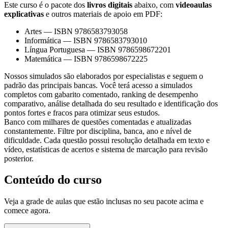
Este curso é o pacote dos
livros digitais
abaixo, com
videoaulas
explicativas
e outros materiais de apoio em PDF:
Artes
—
ISBN 9786583793058
Informática
—
ISBN 9786583793010
Língua Portuguesa
—
ISBN 9786598672201
Matemática
—
ISBN 9786598672225
Nossos simulados são elaborados por especialistas e seguem o
padrão das principais bancas. Você terá acesso a simulados
completos com gabarito comentado, ranking de desempenho
comparativo, análise detalhada do seu resultado e identificação dos
pontos fortes e fracos para otimizar seus estudos.
Banco com milhares de questões comentadas e atualizadas
constantemente. Filtre por disciplina, banca, ano e nível de
dificuldade. Cada questão possui resolução detalhada em texto e
vídeo, estatísticas de acertos e sistema de marcação para revisão
posterior.
Conteúdo do curso
Veja a grade de aulas que estão inclusas no seu pacote acima e
comece agora.