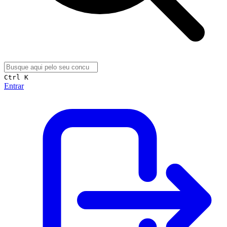
Ctrl K
Entrar