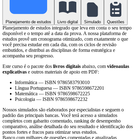
Planejamento de estudos
Livro digital
Simulado
Questões
Planejamento de estudos integrado que leva em conta o seu tempo
disponível e o tempo até a data da prova. A nossa plataforma de
estudos provê um cronograma otimizado, com exatamente o que
você precisa estudar em cada dia, com os ciclos de revisão
embutidos, e distribui as disciplinas de forma estratégica e
acompanha seu progresso.
Este curso é o pacote dos
livros digitais
abaixo, com
videoaulas
explicativas
e outros materiais de apoio em PDF:
Informática
—
ISBN 9786583793010
Língua Portuguesa
—
ISBN 9786598672201
Matemática
—
ISBN 9786598672225
Psicologia
—
ISBN 9786598672232
Nossos simulados são elaborados por especialistas e seguem o
padrão das principais bancas. Você terá acesso a simulados
completos com gabarito comentado, ranking de desempenho
comparativo, análise detalhada do seu resultado e identificação dos
pontos fortes e fracos para otimizar seus estudos.
Banco com milhares de questões comentadas e atualizadas