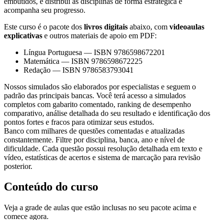
embutidos, e distribui as disciplinas de forma estratégica e
acompanha seu progresso.
Este curso é o pacote dos
livros digitais
abaixo, com
videoaulas
explicativas
e outros materiais de apoio em PDF:
Língua Portuguesa
—
ISBN 9786598672201
Matemática
—
ISBN 9786598672225
Redação
—
ISBN 9786583793041
Nossos simulados são elaborados por especialistas e seguem o
padrão das principais bancas. Você terá acesso a simulados
completos com gabarito comentado, ranking de desempenho
comparativo, análise detalhada do seu resultado e identificação dos
pontos fortes e fracos para otimizar seus estudos.
Banco com milhares de questões comentadas e atualizadas
constantemente. Filtre por disciplina, banca, ano e nível de
dificuldade. Cada questão possui resolução detalhada em texto e
vídeo, estatísticas de acertos e sistema de marcação para revisão
posterior.
Conteúdo do curso
Veja a grade de aulas que estão inclusas no seu pacote acima e
comece agora.