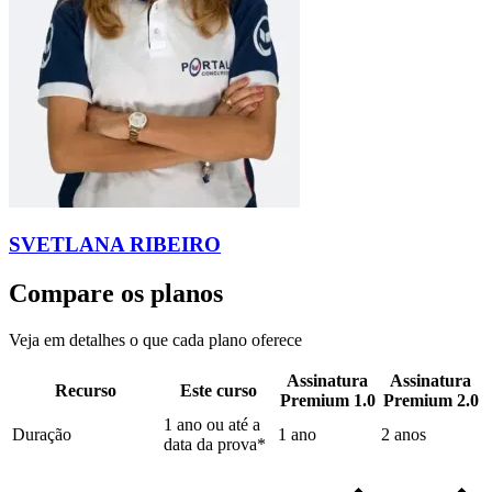
SVETLANA RIBEIRO
Compare os planos
Veja em detalhes o que cada plano oferece
Assinatura
Assinatura
Recurso
Este curso
Premium 1.0
Premium 2.0
1 ano ou até a
Duração
1 ano
2 anos
data da prova*