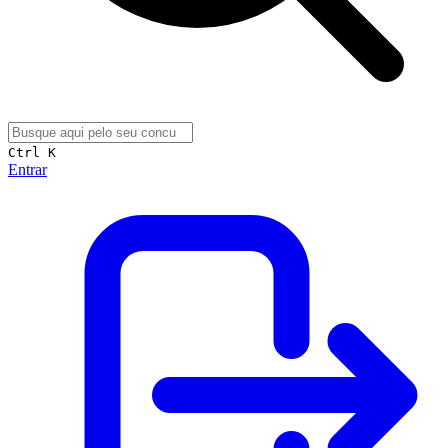
Ctrl K
Entrar