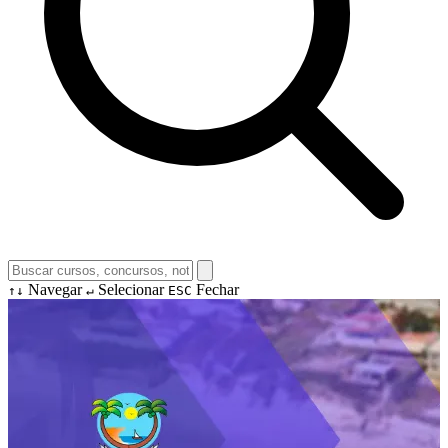
Navegar
Selecionar
Fechar
↑↓
↵
ESC