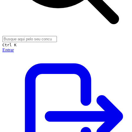
Ctrl K
Entrar