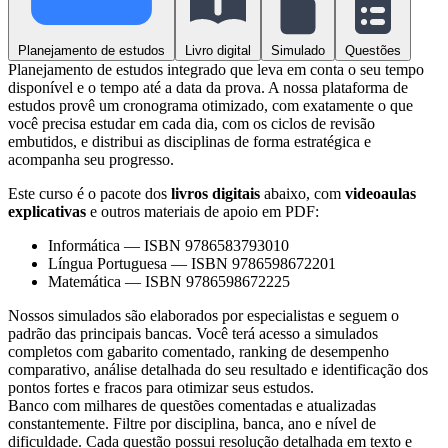
Planejamento de estudos
Livro digital
Simulado
Questões
Planejamento de estudos integrado que leva em conta o seu tempo
disponível e o tempo até a data da prova. A nossa plataforma de
estudos provê um cronograma otimizado, com exatamente o que
você precisa estudar em cada dia, com os ciclos de revisão
embutidos, e distribui as disciplinas de forma estratégica e
acompanha seu progresso.
Este curso é o pacote dos
livros digitais
abaixo, com
videoaulas
explicativas
e outros materiais de apoio em PDF:
Informática
—
ISBN 9786583793010
Língua Portuguesa
—
ISBN 9786598672201
Matemática
—
ISBN 9786598672225
Nossos simulados são elaborados por especialistas e seguem o
padrão das principais bancas. Você terá acesso a simulados
completos com gabarito comentado, ranking de desempenho
comparativo, análise detalhada do seu resultado e identificação dos
pontos fortes e fracos para otimizar seus estudos.
Banco com milhares de questões comentadas e atualizadas
constantemente. Filtre por disciplina, banca, ano e nível de
dificuldade. Cada questão possui resolução detalhada em texto e