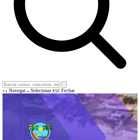
Navegar
Selecionar
Fechar
↑↓
↵
ESC