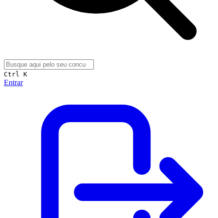
Ctrl K
Entrar