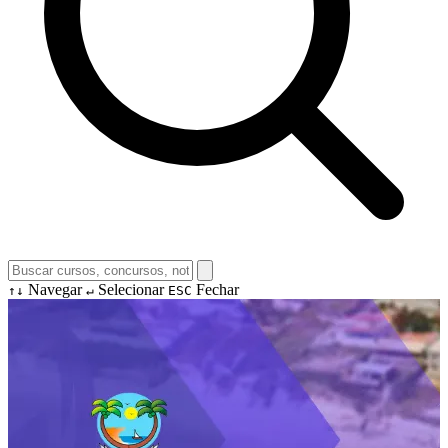
Navegar
Selecionar
Fechar
↑↓
↵
ESC