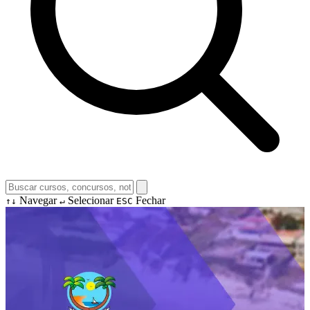
Navegar
Selecionar
Fechar
↑↓
↵
ESC