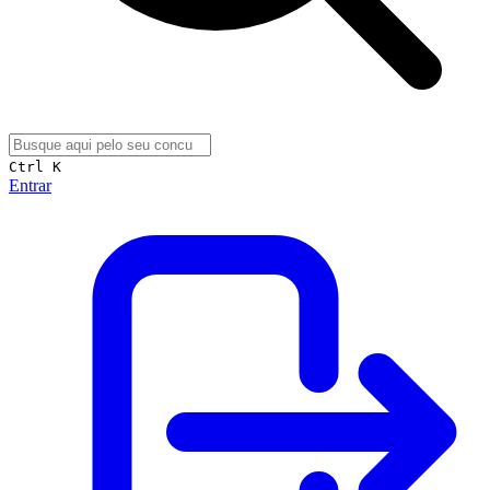
Ctrl K
Entrar