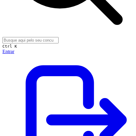
Ctrl K
Entrar