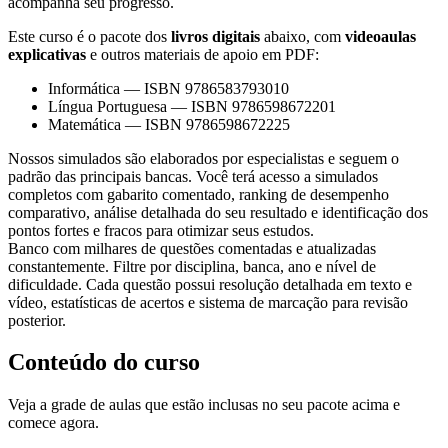
acompanha seu progresso.
Este curso é o pacote dos
livros digitais
abaixo, com
videoaulas
explicativas
e outros materiais de apoio em PDF:
Informática
—
ISBN 9786583793010
Língua Portuguesa
—
ISBN 9786598672201
Matemática
—
ISBN 9786598672225
Nossos simulados são elaborados por especialistas e seguem o
padrão das principais bancas. Você terá acesso a simulados
completos com gabarito comentado, ranking de desempenho
comparativo, análise detalhada do seu resultado e identificação dos
pontos fortes e fracos para otimizar seus estudos.
Banco com milhares de questões comentadas e atualizadas
constantemente. Filtre por disciplina, banca, ano e nível de
dificuldade. Cada questão possui resolução detalhada em texto e
vídeo, estatísticas de acertos e sistema de marcação para revisão
posterior.
Conteúdo do curso
Veja a grade de aulas que estão inclusas no seu pacote acima e
comece agora.