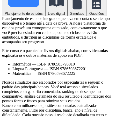
Planejamento de estudos
Livro digital
Simulado
Questões
Planejamento de estudos integrado que leva em conta o seu tempo
disponível e o tempo até a data da prova. A nossa plataforma de
estudos provê um cronograma otimizado, com exatamente o que
você precisa estudar em cada dia, com os ciclos de revisão
embutidos, e distribui as disciplinas de forma estratégica e
acompanha seu progresso.
Este curso é o pacote dos
livros digitais
abaixo, com
videoaulas
explicativas
e outros materiais de apoio em PDF:
Informática
—
ISBN 9786583793010
Língua Portuguesa
—
ISBN 9786598672201
Matemática
—
ISBN 9786598672225
Nossos simulados são elaborados por especialistas e seguem o
padrão das principais bancas. Você terá acesso a simulados
completos com gabarito comentado, ranking de desempenho
comparativo, análise detalhada do seu resultado e identificação dos
pontos fortes e fracos para otimizar seus estudos.
Banco com milhares de questões comentadas e atualizadas
constantemente. Filtre por disciplina, banca, ano e nível de
dificuldade. Cada questão possui resolução detalhada em texto e