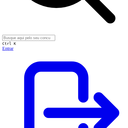
Ctrl K
Entrar